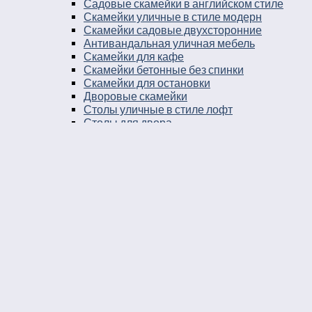
Садовые скамейки в английском стиле
Скамейки уличные в стиле модерн
Скамейки садовые двухсторонние
Антивандальная уличная мебель
Скамейки для кафе
Скамейки бетонные без спинки
Скамейки для остановки
Дворовые скамейки
Столы уличные в стиле лофт
Столы для двора
Урны
Урны стальные
Урны чугунные
Урны бетонные
Мусорные контейнеры
Мусорные урны на площадку
Круглые уличные урны
Урны к магазину
Черные уличные урны
Уличные урны с вкладышем
Уличные урны на ножках
Большие уличные урны
Уличные металлические круглые урны
Серые уличные урны