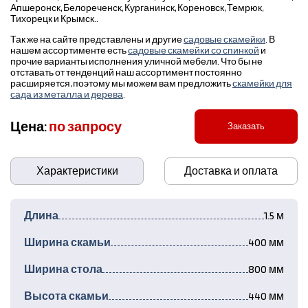
Апшеронск, Белореченск, Курганинск, Кореновск, Темрюк,
Тихорецк и Крымск..
Так же на сайте представлены и другие
садовые скамейки
. В
нашем ассортименте есть
садовые скамейки со спинкой
и
прочие варианты исполнения уличной мебели. Что бы не
отставать от тенденций наш ассортимент постоянно
расширяется, поэтому мы можем вам предложить
скамейки для
сада из металла и дерева
.
Цена:
по запросу
Заказать
Характеристики
Доставка и оплата
Длина
1.5 м
Ширина скамьи
400 мм
Ширина стола
800 мм
Высота скамьи
440 мм