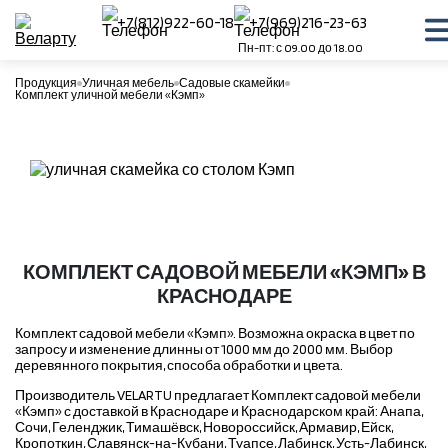
+7(812)922-60-18
+7(969)216-23-63
Пн-пт: с 09.00 до 18.00
Продукция
Уличная мебель
Садовые скамейки
Комплект уличной мебели «Кэмп»
КОМПЛЕКТ САДОВОЙ МЕБЕЛИ «КЭМП» В
КРАСНОДАРЕ
Комплект садовой мебели «Кэмп». Возможна окраска в цвет по
запросу и изменение длинны от 1000 мм до 2000 мм. Выбор
деревянного покрытия, способа обработки и цвета.
Производитель VELARTU предлагает Комплект садовой мебели
«Кэмп» с доставкой в Краснодаре и Краснодарском край: Анапа,
Сочи, Геленджик, Тимашёвск, Новороссийск, Армавир, Ейск,
Кропоткин, Славянск-на-Кубани, Туапсе, Лабинск, Усть-Лабинск,