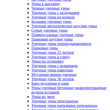
Урны к магазину
Черные уличные урны
Уличные урны с вкладышем
Уличные урны на ножках
Большие уличные урны
Уличные металлические круглые урны
Серые уличные урны
Прямоугольные уличные урны
Парковые круглые урны
Уличные урны опрокидывающиеся
Парковые урны
Уличные урны 25 литров
Уличные урны в город
Урны на остановку
Уличные урны с козырьком
Уличные урны навесные
Мусорные ящики уличные
Уличные урны 30 литров
Баки мусорные в парк
Урны уличные бетонные укомплектованные
ведром вставкой
Урны во двор
Уличные урны пепельницы
Уличные урны напольные пепельницы
Уличные урны пепельницы деревянные