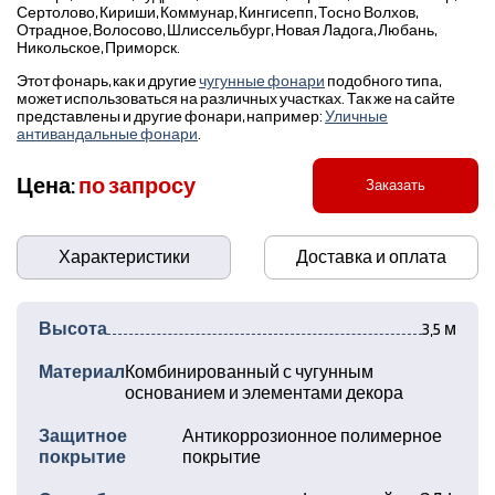
Сертолово, Кириши, Коммунар, Кингисепп, Тосно Волхов,
Отрадное, Волосово, Шлиссельбург, Новая Ладога, Любань,
Никольское, Приморск.
Этот фонарь, как и другие
чугунные фонари
подобного типа,
может использоваться на различных участках. Так же на сайте
представлены и другие фонари, например:
Уличные
антивандальные фонари
.
Цена:
по запросу
Заказать
Характеристики
Доставка и оплата
Высота
3,5 м
Материал
Комбинированный с чугунным
основанием и элементами декора
Защитное
Антикоррозионное полимерное
покрытие
покрытие