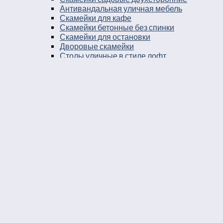
Антивандальная уличная мебель
Скамейки для кафе
Скамейки бетонные без спинки
Скамейки для остановки
Дворовые скамейки
Столы уличные в стиле лофт
Столы для двора
Урны
Урны стальные
Урны чугунные
Урны бетонные
Мусорные контейнеры
Мусорные урны на площадку
Круглые уличные урны
Урны к магазину
Черные уличные урны
Уличные урны с вкладышем
Уличные урны на ножках
Большие уличные урны
Уличные металлические круглые урны
Серые уличные урны
Прямоугольные уличные урны
Парковые круглые урны