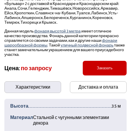
«Бульвар» 2 с доставкой в Краснодаре и Краснодарском край:
Анапа, Сочи, Геленджик, Тимашёвск, Новороссийск, Армавир,
Ейск, Кропоткин, Славянск-на-Кубани, Туапсе, Лабинск, Усть-
Лабинск, Апшеронск, Белореченск, Курганинск, Кореновск,
Темрюк, Тихорецк и Крымск..
Данная модель
фонаря высотой 3 метра
имеет отличное
качество производства. Фонарь данной категории прекрасно
справляется со своими задачами, как и другие наши
фонари
шарообразной формы
. Такой
уличный подвесной фонарь
также
станет замечательным украшением для вашего приусадебного
участка.
Цена:
по запросу
Заказать
Характеристики
Доставка и оплата
Высота
3.5 м
Материал
Стальной с чугунными элементами
декора