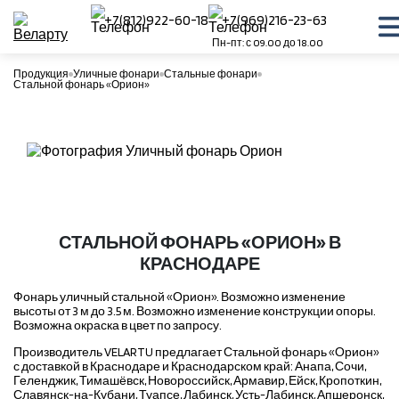
+7(812)922-60-18
+7(969)216-23-63
Пн-пт: с 09.00 до 18.00
Продукция
Уличные фонари
Стальные фонари
Стальной фонарь «Орион»
СТАЛЬНОЙ ФОНАРЬ «ОРИОН» В
КРАСНОДАРЕ
Фонарь уличный стальной «Орион». Возможно изменение
высоты от 3 м до 3.5 м. Возможно изменение конструкции опоры.
Возможна окраска в цвет по запросу.
Производитель VELARTU предлагает Стальной фонарь «Орион»
с доставкой в Краснодаре и Краснодарском край: Анапа, Сочи,
Геленджик, Тимашёвск, Новороссийск, Армавир, Ейск, Кропоткин,
Славянск-на-Кубани, Туапсе, Лабинск, Усть-Лабинск, Апшеронск,