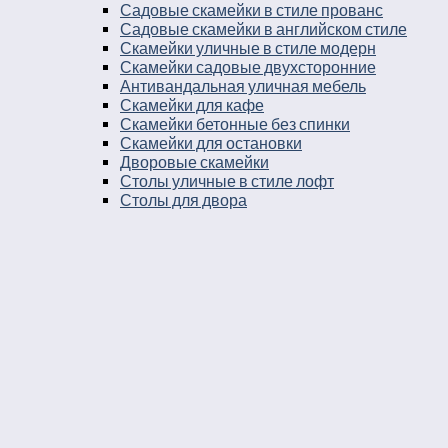
Садовые скамейки в стиле прованс
Садовые скамейки в английском стиле
Скамейки уличные в стиле модерн
Скамейки садовые двухсторонние
Антивандальная уличная мебель
Скамейки для кафе
Скамейки бетонные без спинки
Скамейки для остановки
Дворовые скамейки
Столы уличные в стиле лофт
Столы для двора
Урны
Урны стальные
Урны чугунные
Урны бетонные
Мусорные контейнеры
Мусорные урны на площадку
Круглые уличные урны
Урны к магазину
Черные уличные урны
Уличные урны с вкладышем
Уличные урны на ножках
Большие уличные урны
Уличные металлические круглые урны