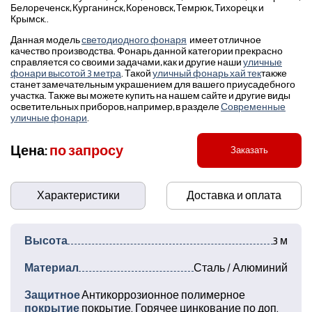
Белореченск, Курганинск, Кореновск, Темрюк, Тихорецк и
Крымск..
Данная модель
светодиодного фонаря
имеет отличное
качество производства. Фонарь данной категории прекрасно
справляется со своими задачами, как и другие наши
уличные
фонари высотой 3 метра
. Такой
уличный фонарь хай тек
также
станет замечательным украшением для вашего приусадебного
участка. Также вы можете купить на нашем сайте и другие виды
осветительных приборов, например, в разделе
Современные
уличные фонари
.
Цена:
по запросу
Заказать
Характеристики
Доставка и оплата
Высота
3 м
Материал
Сталь / Алюминий
Защитное
Антикоррозионное полимерное
покрытие
покрытие. Горячее цинкование по доп.