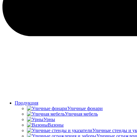
Продукция
Уличные фонари
Уличная мебель
Урны
Вазоны
Уличные стенды и ук
Уличные ограждени