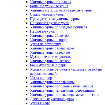
Уличные урны на ножках
Большие уличные урны
Уличные металлические круглые урны
Серые уличные урны
Прямоугольные уличные урны
Парковые круглые урны
Уличные урны опрокидывающиеся
Парковые урны
Уличные урны 25 литров
Уличные урны в город
Урны на остановку
Уличные урны с козырьком
Уличные урны навесные
Мусорные ящики уличные
Уличные урны 30 литров
Баки мусорные в парк
Урны уличные бетонные укомплектованные
ведром вставкой
Урны во двор
Уличные урны пепельницы
Уличные урны напольные пепельницы
Уличные урны пепельницы деревянные
Уличные урны пепельницы металлические
Деревянные уличные урны
Урны к кафе