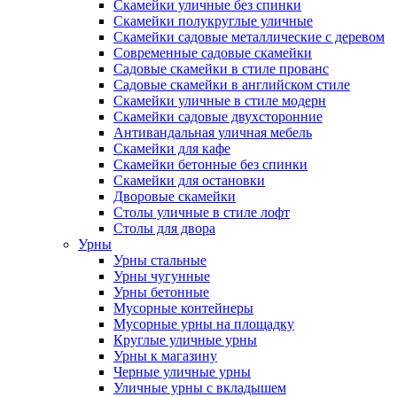
Скамейки уличные без спинки
Скамейки полукруглые уличные
Скамейки садовые металлические с деревом
Современные садовые скамейки
Садовые скамейки в стиле прованс
Садовые скамейки в английском стиле
Скамейки уличные в стиле модерн
Скамейки садовые двухсторонние
Антивандальная уличная мебель
Скамейки для кафе
Скамейки бетонные без спинки
Скамейки для остановки
Дворовые скамейки
Столы уличные в стиле лофт
Столы для двора
Урны
Урны стальные
Урны чугунные
Урны бетонные
Мусорные контейнеры
Мусорные урны на площадку
Круглые уличные урны
Урны к магазину
Черные уличные урны
Уличные урны с вкладышем